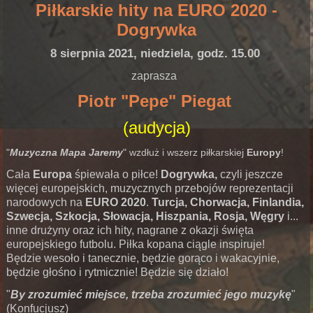
Piłkarskie hity na EURO 2020 -
Dogrywka
8 sierpnia 2021, niedziela, godz. 15.00
zaprasza
Piotr "Pepe" Piegat
(audycja)
"
Muzyczna Mapa Jaremy
" wzdłuż i wszerz piłkarskiej
Europy
!
Cała
Europa
śpiewała o piłce!
Dogrywka,
czyli jeszcze
więcej europejskich, muzycznych przebojów reprezentacji
narodowych na
EURO 2020
.
Turcja, Chorwacja, Finlandia,
Szwecja, Szkocja, Słowacja, Hiszpania, Rosja, Węgry
i...
inne drużyny oraz ich hity, nagrane z okazji święta
europejskiego futbolu. Piłka kopana ciągle inspiruje!
Będzie wesoło i tanecznie, będzie gorąco i wakacyjnie,
będzie głośno i rytmicznie! Będzie się działo!
"
By zrozumieć miejsce, trzeba zrozumieć jego muzykę
"
(Konfucjusz)