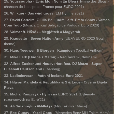
Youssoupha - Écris Mon Nom En Bleu
(Hymne des Bleus -
chanson de l'equipe de France pour EURO 2021)
Willkuer - Das wird gross
(EM Hymne 2021)
David Carreira, Giulia Be, Ludmilla ft. Preto Show - Vamos
Com Tudo
(Música Oficial Seleção de Portugal Euro 2020)
Valmar ft. Hősök - Megjöttek a Magyarok
Krausetto - Seven Nation Army
(UEFA EURO 2020 Goal
theme)
Hans Teeuwen & Bjørgen - Kampioen
(Voetbal Anthem)
Mike Lark (Hudba z Marsu) - Nad horami, dolinami
Alfred Zucker und Hausverbot feat. DJ Matze - Super
Fussball Deutschland
(EM-song)
Ladimirevcani - Vatreni bećarac Euro 2021
Hiljson Mandela & Republika & S & Luce - Crveno Bijelo
Plava
Michał Paszczyk - Hymn na EURO 2021
(Dylematy
rezerwowych na Euro’21)
Ali Sinanoğlu - #MilliAşk
(Milli Takımlar Marşi)
Ege Gunay - Yazdi Gonul
(Mercedes Benz Milli Takim Marsi)