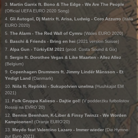
Martin Garrix ft. Bono & The Edge - We Are The People
(Official UEFA EURO 2020 Song)
Gli Autogol, Dj Matrix ft. Arisa, Ludwig - Coro Azzurro
(Italia
EURO 2020)
The Alarm - The Red Wall of Cymru
(Wales EURO 2020)
Baschi & Friends - Bring en hei
(2021 version Suisse)
Alpa Gun - TürkiyEM 2021
(prod. Costa Sound & Gix)
Sergio ft. Dorothee Vegas & Like Maarten - Allez Allez
(Belgium)
Copenhagen Drummers ft. Jimmy Lindér Månsson
- Et
Yndigt Land
(Danmark)
Niila ft. Repliikki - Sukupolvien unelma
(Huuhkajat EM
2021)
Folk Gruppa Kalieso - Dajtie gol!
(V podderżku futbolistov
Rossiji na EVRO`20)
Bennie Beenham, K-Liber & Finsy Twinzz - We Worden
Kampioenen!
(Oranje EURO’20)
Meydo feat Valentino Lazaro - Immer wieder
(Die Hymne
zur Euro 2021)