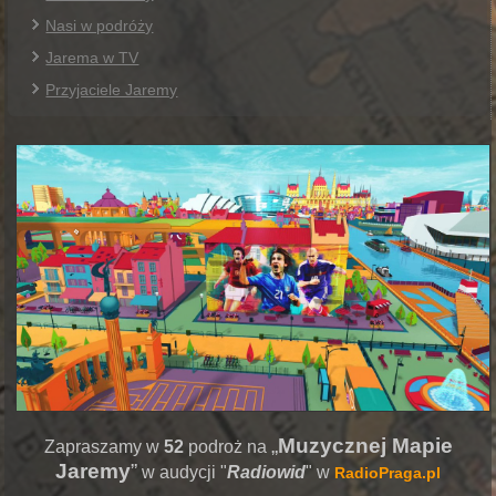
Nasi w podróży
Jarema w TV
Przyjaciele Jaremy
„
Muzycznej Mapie
Zapraszamy w
52
podroż na
Jaremy
”
w audycji "
Radiowid
" w
RadioPraga.pl