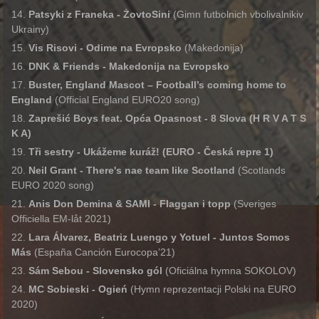
Patsyki z Franeka - ŻovtoSini
(Gimn futbolnich vbolivalnikiv
Ukrainy)
Vis Risovi - Odime na Evropsko
(Makedonija)
DNK & Friends - Makedonija na Evropsko
Buster, England Mascot – Football’s coming home to
England
(Official England EURO20 song)
Zaprešić Boys feat. Opća Opasnost
- 8 Slova (H R V A T S
K A)
Tři sestry - Uká
ž
eme kurá
ž
! (EURO - Česká repre 1)
Neil Grant - There's nae team like Scotland
(Scotlands
EURO 2020 song)
Anis Don Demina & SAMI - Flaggan i topp
(Sveriges
Officiella EM-låt 2021)
Lara Álvarez, Beatriz Luengo y Yotuel - Juntos Somos
Más
(España Canción Eurocopa’21)
Sám Sebou - Slovensko gól
(Oficiálna hymna SOKOLOV)
MC Sobieski - Ogień
(Hymn reprezentacji Polski na EURO
2020)