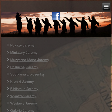
Pokazy Jaremy
Miniatury Jaremy
Muzyczna Mapa Jaremy
Posłuchaj Jaremy
Spotkania z piosenką
Kroniki Jaremy
Biblioteka Jaremy
Wyjazdy Jaremy
Wystawy Jaremy
Galerie Jaremy