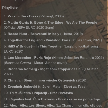
Playlista:
Vavamuffin - Bless
(Vabang!, 2005)
Martin Garrix ft. Bono & The Edge - We Are The People
(Official UEFA EURO 2020 Song)
Rocco Hunt - Benvenuti in Italy
(Libertà, 2019)
Together for England - Vindaloo Two
(Fat Les cover, 2021)
Hill$ n' Bridge$ - In This Together
(England football song
EURO 2020)
Los Meconios - Furia Roja
(Himno Seleccion Espanola 2021)
(
Besos en Guerra
- Morat, Juanes cover)
Bröderna Norberg - Inget som stoppar oss nu
(EM laten
2021)
Christian Stern - Immer wieder Osterreich
(2016)
Zvonimir Jerković ft. Jure i Mate -
Ž
ivot za Tebe
Tri Mušketira i Prijatelji - Srce Hrvatsko
Cigarilos feat. Ćiro Bla
ž
ević - Hrvatska se ne pobjeđuje
Alex - Allez Les Bleus, Allez
(La Chanson non officielle des