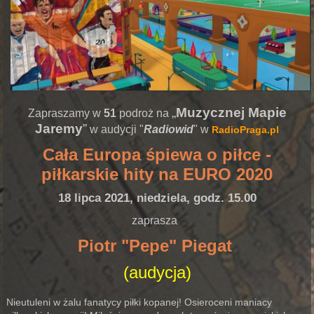
„
Muzycznej Mapie
Zapraszamy w
51
podroż na
Jaremy
”
w audycji "
Radiowid
" w
RadioPraga.pl
Cała Europa śpiewa o piłce -
piłkarskie hity na EURO 2020
18 lipca 2021, niedziela, godz. 15.00
zaprasza
Piotr "Pepe" Piegat
(audycja)
Nieutuleni w żalu fanatycy piłki kopanej! Osieroceni maniacy