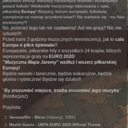
piłkarskich emocji! Miłośnicy narodowych teamów i europejskich
gwiazd futbolu! Wielbiciele muzycznego kibicowania z całej,
piłkarskiej
Europy
! Wszyscy, którym europejski, futbolowy
czempionat na miesiąc przysłonił świat!!! Nie martwcie się - my Was
pocieszymy!!!
No, przecież tego tak nie zostawimy! Już nie grają? Nic nie
szkodzi!!!
Przed nami 3 godziny muzycznych reminiscencji, jak to
cała
Europa o piłce śpiewała
!!!
Europejskie, piłkarskie hity z wszystkich 24 krajów, których
reprezentacje grały na
EURO 2020
!
"
Muzyczna Mapa Jaremy
" wzdłuż i wszerz piłkarskiej
Europy!
Będzie wesoło i tanecznie, będzie wakacyjnie, będzie
głośno i rytmicznie! Będzie się działo!!!
"
By zrozumieć miejsce, trzeba zrozumieć jego muzykę
"
(Konfucjusz)
Playlista:
Vavamuffin - Bless
(Vabang!, 2005)
Martin Garrix - UEFA EURO 2020 Official Theme