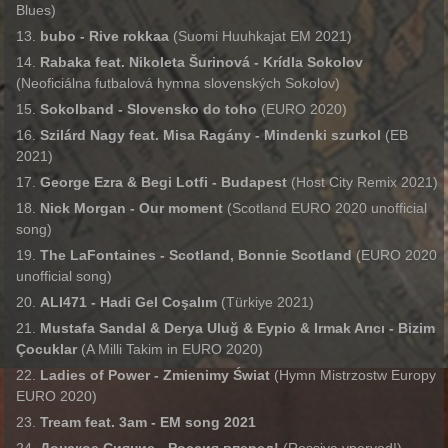
Blues)
bubo - Rive rokkaa
(Suomi Huuhkajat EM 2021)
Rabaka feat. Nikoleta Šurinová - Krídla Sokolov
(Neoficiálna futbalová hymna slovenských Sokolov)
Sokolband - Slovensko do toho
(EURO 2020)
Szilárd Nagy feat. Misa Ragány - Mindenki szurkol
(EB
2021)
George Ezra & Begi Lotfi - Budapest
(Host City Remix 2021)
Nick Morgan - Our moment
(Scotland EURO 2020 unofficial
song)
The LaFontaines - Scotland, Bonnie Scotland
(EURO 2020
unofficial song)
ALI471 - Hadi Gel Coşalım
(Türkiye 2021)
Mustafa Sandal & Derya Uluğ & Eypio & Irmak Arıcı - Bizim
Çocuklar
(A Milli Takim in EURO 2020)
Ladies of Power - Zmienimy Świat
(Hymn Mistrzostw Europy
EURO 2020)
Tream feat. 3am - EM song 2021