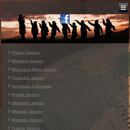
Pokazy Jaremy
Miniatury Jaremy
Muzyczna Mapa Jaremy
Posłuchaj Jaremy
Spotkania z piosenką
Kroniki Jaremy
Biblioteka Jaremy
Wyjazdy Jaremy
Wystawy Jaremy
Galerie Jaremy