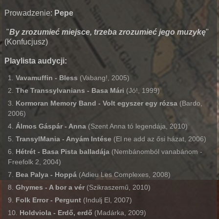
Prowadzenie:
Pepe
"
By zrozumieć miejsce, trzeba zrozumieć jego muzykę
"
(Konfucjusz)
Playlista audycji:
Vavamuffin - Bless
(Vabang!, 2005)
The Transsylvanians - Basa Mári
(Jó!, 1999)
Kormoran Memory Band - Volt egyszer egy rózsa
(Bardo,
2006)
Álmos
Gáspár - Anna
(Szent Anna tó legendája, 2010)
TransylMania - Anyám Intése
(El ne add az ősi házat, 2006)
Hétrét - Basa Pista balladája
(Nembánomból vanabánom -
Freefolk 2, 2004)
Bea
Palya - Hoppá
(Adieu Les Complexes, 2008)
Ghymes - A bor a vér
(Szikraszemű, 2010)
Folk Error - Pergunt
(Indulj El, 2007)
Holdviola - Erdő, erdő
(Madárka, 2009)