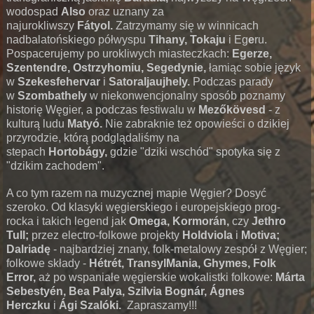
wodospad
Also
oraz uznany za
najurokliwszy
Fátyol.
Zatrzymamy się w winnicach
nadbalatońskiego półwyspu
Tihany, Tokaju
i Eg
e
ru.
Pospacerujemy po urokliwych miasteczkach:
Egerze,
Szentendre, Ostrzyhomiu, Segedynie,
łamiąc sobie język
w
Szekesfehervar
i
Satoraljaujhely.
Podczas parady
w
Szombathely
w niekonwencjonalny sposób poznamy
historię Węgier, a podczas festiwalu w
Mezőkövesd
- z
kulturą ludu
Matyó.
Nie zabraknie też opowieści o dzikiej
przyrodzie, którą podglądaliśmy na
stepach
Hortobágy,
gdzie "dziki wschód" spotyka się z
"dzikim zachodem".
A co tym razem na muzycznej mapie Węgier? Dosyć
szeroko. Od klasyki węgierskiego i europejskiego prog-
rocka i takich legend jak
Omega, Kormorán,
czy
Jethro
Tull;
przez electro-folkowe projekty
Holdviola
i
Motiva;
Dalriadę
- najbardziej znany, folk-metalowy zespół z Węgier;
folkowe składy -
Hétrét, TransylMania, Ghymes,
Folk
Error,
aż po wspaniałe węgierskie wokalistki folkowe:
Márta
Sebestyén, Bea Palya, Szilvia Bognár, Ágnes
Herczku
i
Ági Szalóki.
Zapraszamy!!!