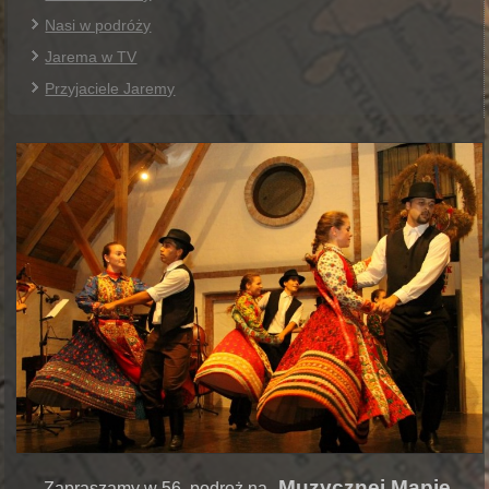
Nasi w podróży
Jarema w TV
Przyjaciele Jaremy
„
Muzycznej Mapie
Zapraszamy w 56. podroż na