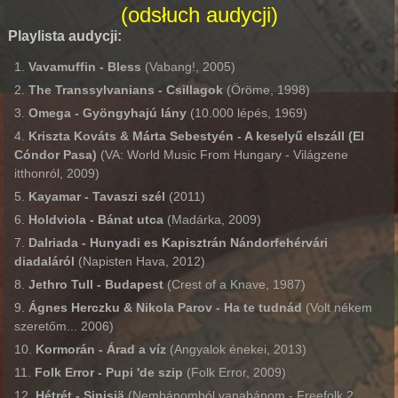
(odsłuch audycji)
Playlista audycji:
Vavamuffin - Bless
(Vabang!, 2005)
The Transsylvanians - Csillagok
(Öröme, 1998)
Omega - Gyöngyhajú lány
(10.000 lépés, 1969)
Kriszta Kováts
& Márta
Sebestyén - A keselyű elszáll (El
Cóndor Pasa)
(VA: World Music From Hungary - Világzene
itthonról, 2009)
Kayamar - Tavaszi szél
(2011)
Holdviola - Bánat utca
(Madárka, 2009)
Dalriada - Hunyadi es Kapisztrán Nándorfehérvári
diadaláról
(Napisten Hava, 2012)
Jethro Tull - Budapest
(Crest of a Knave, 1987)
Ágnes
Herczku & Nikola Parov - Ha te tudnád
(Volt nékem
szeretőm... 2006)
Kormorán - Árad a víz
(Angyalok énekei, 2013)
Folk Error - Pupi 'de szip
(Folk Error, 2009)
Hétrét - Sinisiä
(Nembánomból vanabánom - Freefolk 2,