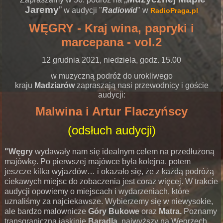
Jaremy
”
w audycji "
Radiowid
" w
RadioPraga.pl
WĘGRY - Kraj wina, papryki i
marcepana - vol.2
12 grudnia 2021, niedziela, godz. 15.00
w muzyczną podróż do urokliwego
kraju
Madziarów
zapraszają nasi przewodnicy i goście
audycji:
Malwina i Artur Flaczyńscy
(odsłuch audycji)
"Węgry
wydawały nam się idealnym celem na przedłużoną
majówkę. Po pierwszej majówce była kolejna, potem
jeszcze kilka wyjazdów… i okazało się, że z każdą podróżą
ciekawych miejsc do zobaczenia jest coraz więcej. W trakcie
audycji opowiemy o miejscach i wydarzeniach, które
uznaliśmy za najciekawsze. Wybierzemy się w niewysokie,
ale bardzo malownicze
Góry Bukowe
oraz
Matra.
Poznamy
transgraniczną jaskinię
Baradla,
najwyższy na Węgrzech