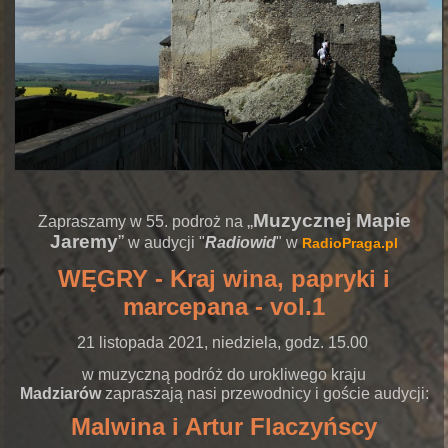
„
Muzycznej Mapie
Zapraszamy w 55. podroż na
Jaremy
”
w audycji "
Radiowid
" w
RadioPraga.pl
WĘGRY - Kraj wina, papryki i
marcepana - vol.1
21 listopada 2021, niedziela, godz. 15.00
w muzyczną podróż do urokliwego kraju
Madziarów
zapraszają nasi przewodnicy i goście audycji:
Malwina i Artur Flaczyńscy