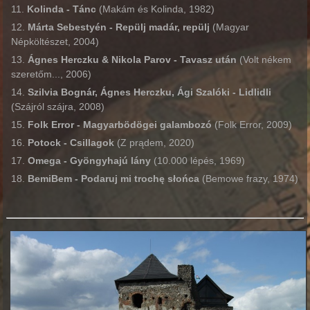
Kolinda - Tá
nc
(Makám és Kolinda, 1982)
Márta Sebestyén - Repülj madár, repülj
(Magyar
Népköltészet, 2004)
Ágnes
Herczku & Nikola Parov - Tavasz után
(Volt nékem
szeretőm..., 2006)
Szilvia
Bognár
, Ágnes
Herczku, Ági
Szalóki - Lidlidli
(Szájról szájra, 2008)
Folk Error - Magyarbödögei galambozó
(Folk Error, 2009)
Potock - Csillagok
(Z prądem, 2020)
Omega - Gyöngyhajú lány
(10.000 lépés, 1969)
BemiBem - Podaruj mi trochę słońca
(Bemowe frazy, 1974)