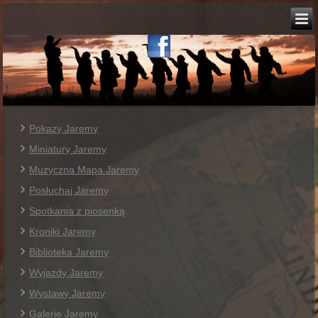
Pokazy Jaremy
Miniatury Jaremy
Muzyczna Mapa Jaremy
Posłuchaj Jaremy
Spotkania z piosenką
Kroniki Jaremy
Biblioteka Jaremy
Wyjazdy Jaremy
Wystawy Jaremy
Galerie Jaremy