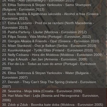
14. Knez - Adio (Montenegro - Eurovision 2015)
15. Elitsa Todorova & Stoyan Yankoulov - Samo Shampioni
(Bulgaria - Eurovision 2013)
16. Koza Mostra & Agathonas Iakovidis - Alcohol is free (Greece -
Eurovision 2013)
17. Esma & Lozano - Pred da se razdeni (North Macedonia -
Eurovision 2013)
18. Pasha Parfeny - Lăutar (Moldova - Eurovision 2012)
19. Filipa Sousa - Vida Minha (Portugal - Eurovision, 2012)
20. Giorgos Alkaios & Friends - Opa! (Greece - Eurovision 2010)
21. Milan Stanković - Ovo je Balkan (Serbia - Eurovision 2010)
22. Kuunkuiskaajat - Työlki Ellää (Finland - Eurovision 2010)
23. Nelly Ciobanu - Hora din Moldova (Moldova - Eurovision 2009)
24. Inga & Anush - Jan Jan (Armenia - Eurovision, 2009)
25. Flor-de-Lis - Todas as ruas do amor (Portugal - Eurovision
2009)
26. Elitsa Todorova & Stoyan Yankoulov - Water (Bulgaria -
Eurovision 2007)
27. Dervish - They Can't Stop The Spring (Ireland - Eurovision
2007)
28. Severina - Moja štikla (Croatia - Eurovision 2006)
29. Hari Mata Hari - Lejla (Bosnia and Herzegovina - Eurovision,
2006)
30. Zdob și Zdub - Boonika bate doba (Moldova - Eurovision 2005)