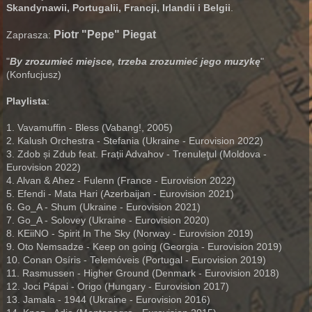
Skandynawii, Portugalii, Francji, Irlandii i Belgii
.
Piotr "Pepe" Piegat
Zaprasza:
"
By zrozumieć miejsce, trzeba zrozumieć jego muzykę
"
(Konfucjusz)
Playlista
:
1. Vavamuffin - Bless (Vabang!, 2005)
2. Kalush Orchestra - Stefania (Ukraine - Eurovision 2022)
3. Zdob și Zdub feat. Frații Advahov - Trenuleţul (Moldova -
Eurovision 2022)
4. Alvan & Ahez - Fulenn (France - Eurovision 2022)
5. Efendi - Mata Hari (Azerbaijan - Eurovision 2021)
6. Go_A - Shum (Ukraine - Eurovision 2021)
7. Go_A - Solovey (Ukraine - Eurovision 2020)
8. KEiiNO - Spirit In The Sky (Norway - Eurovision 2019)
9. Oto Nemsadze - Keep on going (Georgia - Eurovision 2019)
10. Conan Osíris - Telemóveis (Portugal - Eurovision 2019)
11. Rasmussen - Higher Ground (Denmark - Eurovision 2018)
12. Joci Pápai - Origo (Hungary - Eurovision 2017)
13. Jamala - 1944 (Ukraine - Eurovision 2016)