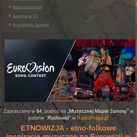
Nasi w podróży
Jarema w TV
Przyjaciele Jaremy
„
”
Zapraszamy w
64
. podroż na
Muzycznej Mapie Jaremy
w
paśmie "
Radiowid
" w
RadioPraga.pl
ETNOWIZJA -
etno-folkowe
inspiracje muzyczne na Eurowizji w