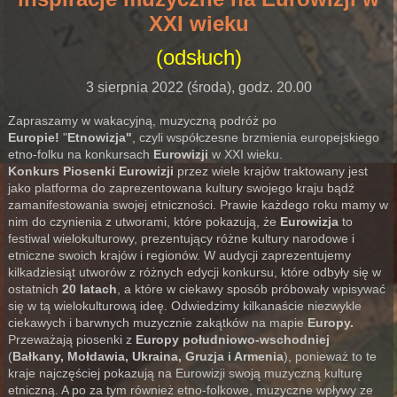
XXI wieku
(odsłuch)
3 sierpnia 2022 (środa), godz. 20.00
Zapraszamy w wakacyjną, muzyczną podróż po
Europie!
"
Etnowizja"
, czyli współczesne brzmienia europejskiego
etno-folku na konkursach
Eurowizji
w XXI wieku.
Konkurs Piosenki Eurowizji
przez wiele krajów traktowany jest
jako platforma do zaprezentowana kultury swojego kraju bądź
zamanifestowania swojej etniczności. Prawie każdego roku mamy w
nim do czynienia z utworami, które pokazują, że
Eurowizja
to
festiwal wielokulturowy, prezentujący różne kultury narodowe i
etniczne swoich krajów i regionów. W audycji zaprezentujemy
kilkadziesiąt utworów z różnych edycji konkursu, które odbyły się w
ostatnich
20 latach
, a które w ciekawy sposób próbowały wpisywać
się w tą wielokulturową ideę. Odwiedzimy kilkanaście niezwykle
ciekawych i barwnych muzycznie zakątków na mapie
Europy.
Przeważają piosenki z
Europy południowo-wschodniej
(
Bałkany, Mołdawia, Ukraina, Gruzja i Armenia
), ponieważ to te
kraje najczęściej pokazują na Eurowizji swoją muzyczną kulturę
etniczną. A po za tym również etno-folkowe, muzyczne wpływy ze