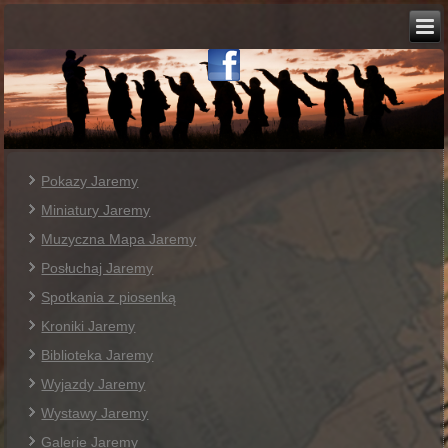
Pokazy Jaremy
Miniatury Jaremy
Muzyczna Mapa Jaremy
Posłuchaj Jaremy
Spotkania z piosenką
Kroniki Jaremy
Biblioteka Jaremy
Wyjazdy Jaremy
Wystawy Jaremy
Galerie Jaremy