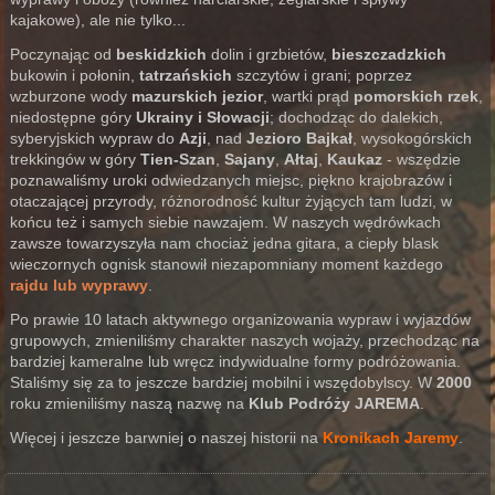
kajakowe), ale nie tylko...
Poczynając od
beskidzkich
dolin i grzbietów,
bieszczadzkich
bukowin i połonin,
tatrzańskich
szczytów i grani; poprzez
wzburzone wody
mazurskich jezior
, wartki prąd
pomorskich rzek
,
niedostępne góry
Ukrainy i Słowacji
; dochodząc do dalekich,
syberyjskich wypraw do
Azji
, nad
Jezioro Bajkał
, wysokogórskich
trekkingów w góry
Tien-Szan
,
Sajany
,
Ałtaj
,
Kaukaz
- wszędzie
poznawaliśmy uroki odwiedzanych miejsc, piękno krajobrazów i
otaczającej przyrody, różnorodność kultur żyjących tam ludzi, w
końcu też i samych siebie nawzajem. W naszych wędrówkach
zawsze towarzyszyła nam chociaż jedna gitara, a ciepły blask
wieczornych ognisk stanowił niezapomniany moment każdego
rajdu lub wyprawy
.
Po prawie 10 latach aktywnego organizowania wypraw i wyjazdów
grupowych, zmieniliśmy charakter naszych wojaży, przechodząc na
bardziej kameralne lub wręcz indywidualne formy podróżowania.
Staliśmy się za to jeszcze bardziej mobilni i wszędobylscy. W
2000
roku zmieniliśmy naszą nazwę na
Klub Podróży JAREMA
.
Więcej i jeszcze barwniej o naszej historii na
Kronikach Jaremy
.