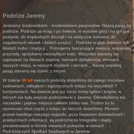
Podróże Jaremy
Jesteśmy środowiskiem - środowiskiem pasjonatów. Naszą pasją są
podróże. Podróże po kraju i po świecie; w wysokie góry i na gorące
pustynie; do tropikalnych dżungli i na arktyczne lodowce; do
zagubionych wiosek i dzikich puszcz... Podróże w głąb dalekich lub
bliskich kultur i tradycji... Poznajemy fascynujące miejsca, wspaniałą
przyrodę, spotykamy niezwykłych ludzi. Wszystko staramy się
zapisywać na kliszach slajdów, taśmach dyktafonów, stronach
naszych relacji, w naszych myślach i sercach... Naszą wspólną
pasją staramy się dzielić z innymi.
W trakcie
30 lat
naszych podróży dotarliśmy do całego mnóstwa
cudownych, odległych i egzotycznych miejsc na wszystkich 7
kontynentach. Na świecie jest już coraz mniej lądów i krajów, w
których nie było jeszcze podróżników z Jaremy. Odnaleźliśmy też
niezwykłe i piękne miejsca całkiem blisko nas. Trudno by tu
wymieniać choć część z miejsc do których dotarliśmy. Plonem
prawie każdego naszego wyjazdu, poza bagażem doświadczeń i
praktycznych informacji, są podróżnicze fotografie i slajdy,
prezentowane w formie otwartych pokazów w ramach
Podróżniczych Spotkań Slajdowych w Jaremie.