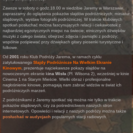
Zawsze w soboty o godz.18.00 w siedzibie Jaremy w Warszawie,
zapraszamy do oglądania pokazów slajdów podróżniczych; miniatur
slajdowych, wystaw fotografii podróżniczej. W trakcie klubowych
spotkań posłuchać można fascynujących relacji i ciekawostek z
najbardziej egzotycznych miejsc na świecie; etnicznych dźwięków
muzyki z całego świata; obejrzeć zdjęcia i pamiątki z podróży;
wspólnie pośpiewać przy dźwiękach gitary piosenki turystyczne i
folkowe.
Od
2001
roku Klub Podróży Jarema, w ramach cyklu
zatytułowanego
Slajdy Podróżnicze Na Wielkim Ekranie
Kinowym
, prezentuje najciekawsze pokazy slajdów na
nowoczesnym ekranie k
ina Wisła
(Pl. Wilsona 2), wcześniej w kinie
Cinema 1 na Starym Mieście. Wielki obraz i profesjonalne
nagłośnienie kinowe, pomagają nam zabrać widzów w świat ich
podróżniczych marzeń.
Z podróżnikami z Jaremy spotkać się można nie tylko w trakcie
pokazów slajdowych, czy za pośrednictwem naszych stron
internetowych. Opowieści i relacji z naszych podróży można także
posłuchać w audycjach
popularnych stacji radiowych.