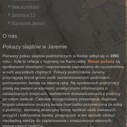
Nasi w podróży
Jarema w TV
Przyjaciele Jaremy
O nas
Pokazy slajdów w Jaremie
Pierwszy pokaz slajdów podróżniczych w Klubie odbył się w
1991
roku - była to relacja z wyprawy na Kamczatkę.
Nasze pokazy
są
spotkaniami otwartymi i nieprzerwanie zapraszamy do uczestnictwa
w nich wszystkich chętnych. Pokazy podróżników Jaremy
przyciągają liczne grono osób zainteresowanych podróżami,
poznawaniem świata na własną rękę. Na spotkaniach podróżnicy
dzielą się swoimi wrażeniami, praktycznymi informacjami o
odwiedzanych miejscach, wieloletnimi doświadczeniami z podróży
po całym świecie. Ciekawie przygotowane prezentacje slajdowe,
bogato ubarwione muzyką świata (nierzadko przywiezioną ze sobą
z podróży), stanowią atrakcyjną formę spotkań osób ciekawych
przygód i odkrywania świata, pragnących w ten sposób zdobyć
niezbędną wiedzę do zaplanowania i zrealizowania własnych,
wymarzonych podróży.