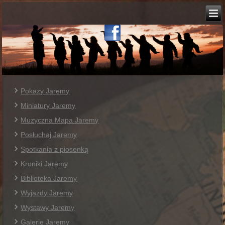
Pokazy Jaremy
Miniatury Jaremy
Muzyczna Mapa Jaremy
Posłuchaj Jaremy
Spotkania z piosenką
Kroniki Jaremy
Biblioteka Jaremy
Wyjazdy Jaremy
Wystawy Jaremy
Galerie Jaremy