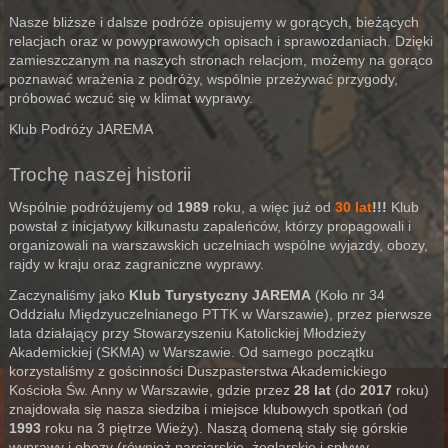
Nasze bliższe i dalsze podróże opisujemy w gorących, bieżących
relacjach oraz w powyprawowych opisach i sprawozdaniach. Dzięki
zamieszczanym na naszych stronach relacjom, możemy na gorąco
poznawać wrażenia z podróży, wspólnie przeżywać przygody,
próbować wczuć się w klimat wyprawy.
Klub Podróży JAREMA
Trochę naszej historii
Wspólnie podróżujemy od
1989
roku, a więc już od
30 lat
!!!
Klub
powstał z inicjatywy kilkunastu zapaleńców, którzy propagowali i
organizowali na warszawskich uczelniach wspólne wyjazdy, obozy,
rajdy w kraju oraz zagraniczne wyprawy.
Zaczynaliśmy jako
Klub Turystyczny JAREMA
(Koło nr 34
Oddziału Międzyuczelnianego PTTK w Warszawie), przez pierwsze
lata działający przy Stowarzyszeniu Katolickiej Młodzieży
Akademickiej (SKMA) w Warszawie. Od samego początku
korzystaliśmy z gościnności Duszpasterstwa Akademickiego
Kościoła Św. Anny w Warszawie, gdzie przez
28 lat
(do
2017
roku)
znajdowała się nasza siedziba i miejsce klubowych spotkań (od
1993
roku na 3 piętrze Wieży). Naszą domeną stały się górskie
wyprawy i obozy (również narciarskie, żeglarskie i spływy