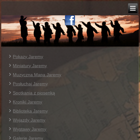
Pokazy Jaremy
Miniatury Jaremy
Muzyczna Mapa Jaremy
Posłuchaj Jaremy
Spotkania z piosenką
Kroniki Jaremy
Biblioteka Jaremy
Wyjazdy Jaremy
Wystawy Jaremy
Galerie Jaremy