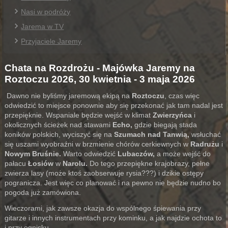
Nasi w podróży
Jarema w TV
Przyjaciele Jaremy
Chata na Rozdrożu - Majówka Jaremy na
Roztoczu 2026, 30 kwietnia - 3 maja 2026
Dawno nie byliśmy jaremową ekipą na
Roztoczu
, czas więc
odwiedzić to miejsce ponownie aby się przekonać jak tam nadal jest
przepięknie. Wspaniale będzie wejść w klimat
Zwierzyńca
i
okolicznych ścieżek nad stawami
Echo,
gdzie biegają stada
koników polskich, wyciszyć się na
Szumach nad Tanwią,
wsłuchać
się uszami wyobraźni w brzmienie chórów cerkiewnych w
Radrużu
i
Nowym Bruśnie.
Warto odwiedzić
Lubaczów,
a może wejść do
pałacu
Łosiów
w
Narolu.
Do tego przepiękne krajobrazy, pełne
zwierza lasy (może ktoś zaobserwuje rysia???) i dzikie ostępy
pogranicza. Jest więc co planować i na pewno nie będzie nudno bo
pogoda już zamówiona.
Wieczorami, jak zawsze okazja do wspólnego śpiewania przy
gitarze i innych instrumentach przy kominku, a jak najdzie ochota to
i przy ognisku.