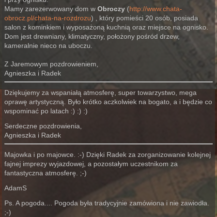
Mamy zarezerwowany dom w
Obroczy
(
http://www.chata-
obrocz.pl/chata-na-rozdrozu
) , który pomieści 20 osób, posiada
salon z kominkiem i wyposażoną kuchnią oraz miejsce na ognisko.
Dom jest drewniany, klimatyczny, położony pośród drzew,
kameralnie nieco na uboczu.
Z Jaremowym pozdrowieniem,
Agnieszka
i Radek
Dziękujemy za wspaniałą atmosferę, super towarzystwo, mega
oprawę artystyczną. Było krótko aczkolwiek na bogato, a i będzie co
wspominać po latach :) :) :)
Serdeczne pozdrowienia,
Agnieszka i Radek
Majowka i po majowce. :-) Dzięki Radek za zorganizowanie kolejnej
fajnej imprezy wyjazdowej, a pozostałym uczestnikom za
fantastyczna atmosferę. ;-)
AdamS
Ps. A pogoda.... Pogoda była tradycyjnie zamówiona i nie zawiodła.
;-)