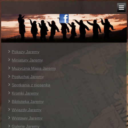
Pokazy Jaremy
Miniatury Jaremy
Muzyczna Mapa Jaremy
Posłuchaj Jaremy
Spotkania z piosenką
Kroniki Jaremy
Biblioteka Jaremy
Wyjazdy Jaremy
Wystawy Jaremy
Galerie Jaremy